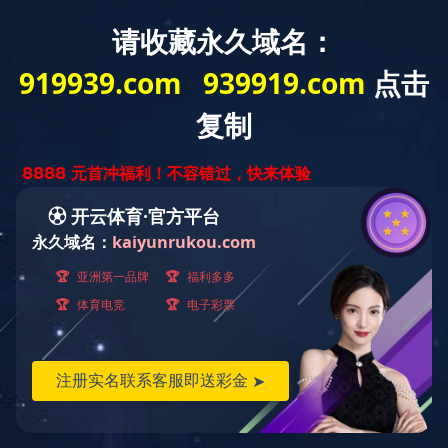
EN
首页
关于我们
乐鱼(中国)官方
公司简介
产品中心
企业文化
乐鱼(中国)官方
视频中心
企业荣誉
数控轧辊车磨复合机床
新闻资讯
数控乐鱼网页版
公司新闻
服务支持
乐鱼网页版
行业动态
服务理念
人才招聘
辊环加工机床
服务流程