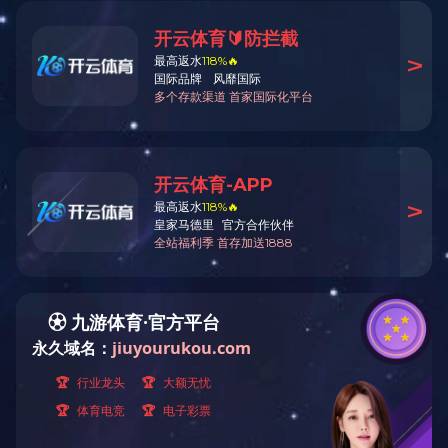
轧辊端面数控刻字机床
乐鱼(中国)官方
服务承诺
轧辊辊身数控雕刻机床
乐鱼(中国)官方
高精密数控激光毛化机床
授权经销商
3D光栅辊
WXG-630CM
在线留言
高精密重型数控轧辊车磨复合机床
查看更多 >
首页
上一页
下一页
尾页