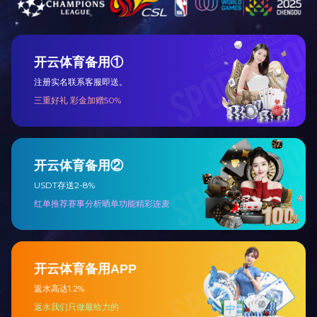
文员
行政部门
南通
2018-7-21
查看详情
© 2018 乐鱼网页版
苏ICP备12075721号-1
苏公网安备32060202002298号
技术支持：
HUOSU
KY在线官网
|
MK在线
|
安博电子官方网站
|
安博官方网站_安博anbo(中国)
|
od在线