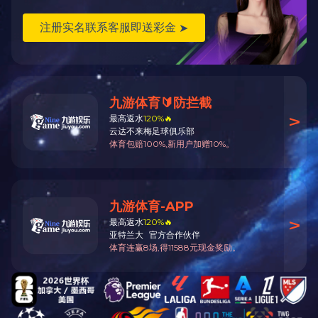
在炜星机械，我们不仅仅只是
加入炜星机械，我们给您所想
在工作，而是和志同道合、亲
要的一切！
近关爱的人一起生活。
招聘职位
招聘部门
工作地点
发布日期
职位申请
装配
生产部
南通
2019-6-5
查看详情
测试
测试
测试
2018-7-21
查看详情