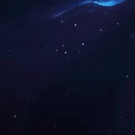
尾座套筒行程
mm
中心架夹持直径范围
mm
1
主电机功率
KW
机床外形尺寸
mm
5155
机床重量
kg
关于我们
产品中心
公司简介
乐鱼(中国)官方
企业文化
数控轧辊车磨复合机床
企业荣誉
数控乐鱼网页版
乐鱼网页版
辊环加工机床