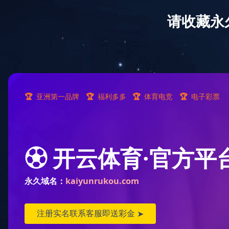
乐鱼(中国)官方
数控轧辊车磨复合机床
数控乐鱼网页
乐鱼(中国)官方
数控轧辊车磨复合机床
数控乐鱼网页版
乐鱼