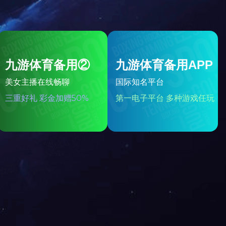
重型乐鱼网页版
柱表面进行粗加
80
800
0
重型乐鱼网页版
0
1-31.5
向：0.4-18